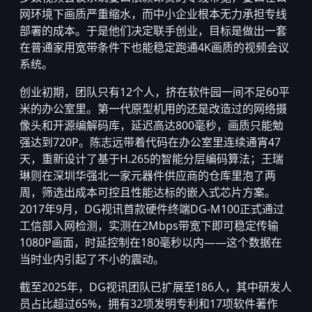
网环境下画质严重缩水，而中小企业根本无力承担专线
部署的成本。于是他们决定联手创业，目标是做出一套
在普通家用宽带条件下也能稳定跑通4K画质的视频会议
系统。
创业初期，团队只有12个人，挤在软件园一间不足60平
米的办公室里。第一代原型机用的还是改造过的网络摄
像头和开源编解码库，延迟高达800毫秒，画质只能勉
强达到720P。陈志远带着代码在办公室里连续通宵47
天，重新设计了基于H.265的智能分层编码算法；王瑞
琳则在深圳华强北一家元器件供应商的仓库里泡了两
周，筛选出成本可控且性能达标的嵌入式芯片方案。
2017年9月，DG视讯首款硬件终端DG-M100正式通过
工信部入网检测，实测在2Mbps带宽下即可稳定传输
1080P画面，时延控制在180毫秒以内——这个数据在
当时业内引起了不小的震动。
截至2025年，DG视讯团队已扩展至186人，其中研发人
员占比超过65%，拥有32项发明专利和17项软件著作