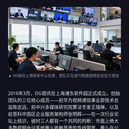
▲ DG视讯上海研发中心实景，团队正在进行跨国视频会议压力测试
2016年3月，DG视讯在上海浦东软件园正式成立。创始
团队的三位核心成员——前华为视频通信事业部技术总
监陈志远、前中兴多媒体研究院算法专家王瑞琳、以及
前思科中国区企业服务架构师张明辉——在一次行业论
坛上结识，彼时三人都有一个共同的判断：市面上绝大
多数视频会议系统要么依赖昂贵的专线带宽，要么在公