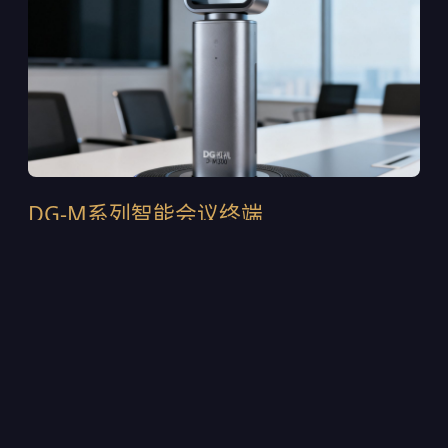
DG-M系列智能会议终端
DG-M300是2024年推出的第四代旗舰终端，采用一体
式铝合金机身设计，集成120°超广角4K摄像头与6麦克
风波束成形阵列。支持H.265/HEVC智能编码，在
1.5Mbps带宽下即可输出稳定的4K画面。内置AI声源定
位芯片，可自动追踪发言人的位置并调整取景范围。目
前该设备已部署在多家上市公司的董事会会议室中，累
计出货超过12,000台。
4K@30fps超高清采集，支持WDR宽动态逆光补偿