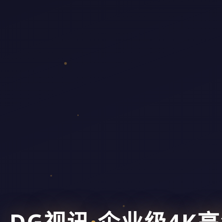
DG视讯
·
企业级4K