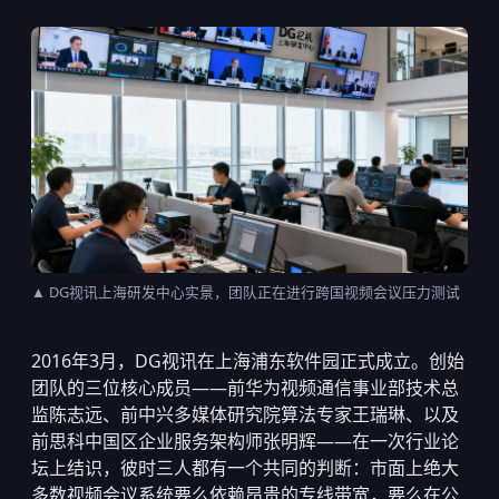
▲ DG视讯上海研发中心实景，团队正在进行跨国视频会议压力测试
2016年3月，DG视讯在上海浦东软件园正式成立。创始
团队的三位核心成员——前华为视频通信事业部技术总
监陈志远、前中兴多媒体研究院算法专家王瑞琳、以及
前思科中国区企业服务架构师张明辉——在一次行业论
坛上结识，彼时三人都有一个共同的判断：市面上绝大
多数视频会议系统要么依赖昂贵的专线带宽，要么在公