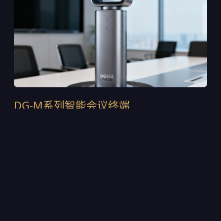
DG-M系列智能会议终端
DG-M300是2024年推出的第四代旗舰终端，采用一体
式铝合金机身设计，集成120°超广角4K摄像头与6麦克
风波束成形阵列。支持H.265/HEVC智能编码，在
1.5Mbps带宽下即可输出稳定的4K画面。内置AI声源定
位芯片，可自动追踪发言人的位置并调整取景范围。目
前该设备已部署在多家上市公司的董事会会议室中，累
计出货超过12,000台。
4K@30fps超高清采集，支持WDR宽动态逆光补偿