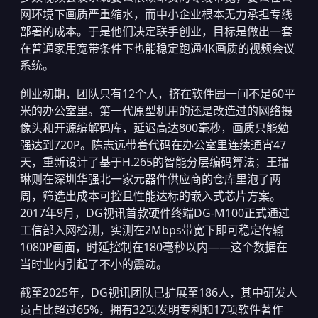
网环境下画质严重缩水，而中小企业根本无力承担专线
部署的成本。于是他们决定联手创业，目标是做出一套
在普通家用宽带条件下也能稳定跑通4K画质的视频会议
系统。
创业初期，团队只有12个人，挤在软件园一间不足60平
米的办公室里。第一代原型机用的还是改造过的网络摄
像头和开源编解码库，延迟高达800毫秒，画质只能勉
强达到720P。陈志远带着代码在办公室里连续通宵47
天，重新设计了基于H.265的智能分层编码算法；王瑞
琳则在深圳华强北一家元器件供应商的仓库里泡了两
周，筛选出成本可控且性能达标的嵌入式芯片方案。
2017年9月，DG视讯首款硬件终端DG-M100正式通过
工信部入网检测，实测在2Mbps带宽下即可稳定传输
1080P画面，时延控制在180毫秒以内——这个数据在
当时业内引起了不小的震动。
截至2025年，DG视讯团队已扩展至186人，其中研发人
员占比超过65%，拥有32项发明专利和17项软件著作