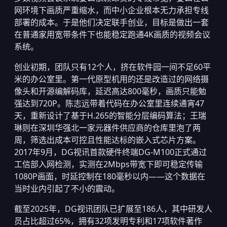
网环境下画质严重缩水，而中小企业根本无力承担专线
部署的成本。于是他们决定联手创业，目标是做出一套
在普通家用宽带条件下也能稳定跑通4K画质的视频会议
系统。
创业初期，团队只有12个人，挤在软件园一间不足60平
米的办公室里。第一代原型机用的还是改造过的网络摄
像头和开源编解码库，延迟高达800毫秒，画质只能勉
强达到720P。陈志远带着代码在办公室里连续通宵47
天，重新设计了基于H.265的智能分层编码算法；王瑞
琳则在深圳华强北一家元器件供应商的仓库里泡了两
周，筛选出成本可控且性能达标的嵌入式芯片方案。
2017年9月，DG视讯首款硬件终端DG-M100正式通过
工信部入网检测，实测在2Mbps带宽下即可稳定传输
1080P画面，时延控制在180毫秒以内——这个数据在
当时业内引起了不小的震动。
截至2025年，DG视讯团队已扩展至186人，其中研发人
员占比超过65%，拥有32项发明专利和17项软件著作