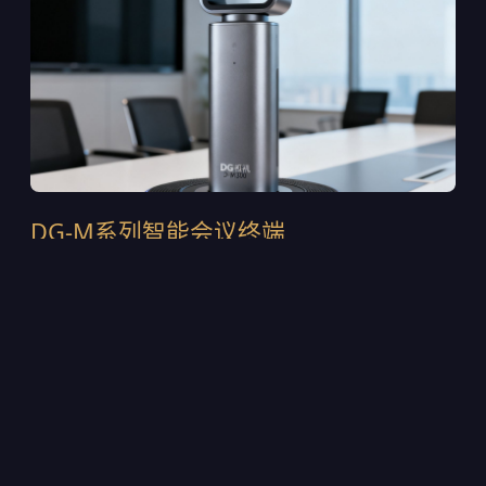
DG-M系列智能会议终端
DG-M300是2024年推出的第四代旗舰终端，采用一体
式铝合金机身设计，集成120°超广角4K摄像头与6麦克
风波束成形阵列。支持H.265/HEVC智能编码，在
1.5Mbps带宽下即可输出稳定的4K画面。内置AI声源定
位芯片，可自动追踪发言人的位置并调整取景范围。目
前该设备已部署在多家上市公司的董事会会议室中，累
计出货超过12,000台。
4K@30fps超高清采集，支持WDR宽动态逆光补偿