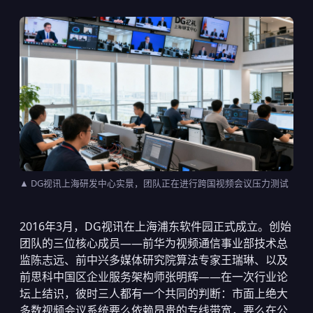
▲ DG视讯上海研发中心实景，团队正在进行跨国视频会议压力测试
2016年3月，DG视讯在上海浦东软件园正式成立。创始
团队的三位核心成员——前华为视频通信事业部技术总
监陈志远、前中兴多媒体研究院算法专家王瑞琳、以及
前思科中国区企业服务架构师张明辉——在一次行业论
坛上结识，彼时三人都有一个共同的判断：市面上绝大
多数视频会议系统要么依赖昂贵的专线带宽，要么在公