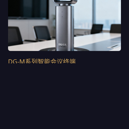
DG-M系列智能会议终端
DG-M300是2024年推出的第四代旗舰终端，采用一体
式铝合金机身设计，集成120°超广角4K摄像头与6麦克
风波束成形阵列。支持H.265/HEVC智能编码，在
1.5Mbps带宽下即可输出稳定的4K画面。内置AI声源定
位芯片，可自动追踪发言人的位置并调整取景范围。目
前该设备已部署在多家上市公司的董事会会议室中，累
计出货超过12,000台。
4K@30fps超高清采集，支持WDR宽动态逆光补偿