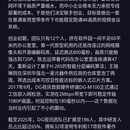
网环境下画质严重缩水，而中小企业根本无力承担专线
部署的成本。于是他们决定联手创业，目标是做出一套
在普通家用宽带条件下也能稳定跑通4K画质的视频会议
系统。
创业初期，团队只有12个人，挤在软件园一间不足60平
米的办公室里。第一代原型机用的还是改造过的网络摄
像头和开源编解码库，延迟高达800毫秒，画质只能勉
强达到720P。陈志远带着代码在办公室里连续通宵47
天，重新设计了基于H.265的智能分层编码算法；王瑞
琳则在深圳华强北一家元器件供应商的仓库里泡了两
周，筛选出成本可控且性能达标的嵌入式芯片方案。
2017年9月，DG视讯首款硬件终端DG-M100正式通过
工信部入网检测，实测在2Mbps带宽下即可稳定传输
1080P画面，时延控制在180毫秒以内——这个数据在
当时业内引起了不小的震动。
截至2025年，DG视讯团队已扩展至186人，其中研发人
员占比超过65%，拥有32项发明专利和17项软件著作