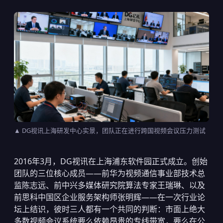
▲ DG视讯上海研发中心实景，团队正在进行跨国视频会议压力测试
2016年3月，DG视讯在上海浦东软件园正式成立。创始
团队的三位核心成员——前华为视频通信事业部技术总
监陈志远、前中兴多媒体研究院算法专家王瑞琳、以及
前思科中国区企业服务架构师张明辉——在一次行业论
坛上结识，彼时三人都有一个共同的判断：市面上绝大
多数视频会议系统要么依赖昂贵的专线带宽，要么在公