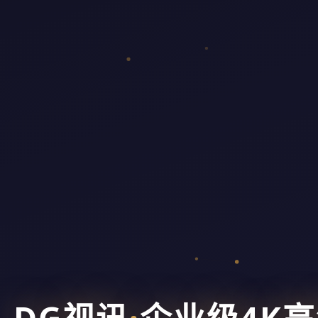
DG视讯
·
企业级4K