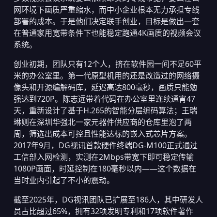
网环境下画质严重缩水，而中小企业根本无力承担专线
部署的成本。于是他们决定联手创业，目标是做出一套
在普通家用宽带条件下也能稳定跑通4K画质的视频会议
系统。
创业初期，团队只有12个人，挤在软件园一间不足60平
米的办公室里。第一代原型机用的还是改造过的网络摄
像头和开源编解码库，延迟高达800毫秒，画质只能勉
强达到720P。陈志远带着代码在办公室里连续通宵47
天，重新设计了基于H.265的智能分层编码算法；王瑞
琳则在深圳华强北一家元器件供应商的仓库里泡了两
周，筛选出成本可控且性能达标的嵌入式芯片方案。
2017年9月，DG视讯首款硬件终端DG-M100正式通过
工信部入网检测，实测在2Mbps带宽下即可稳定传输
1080P画面，时延控制在180毫秒以内——这个数据在
当时业内引起了不小的震动。
截至2025年，DG视讯团队已扩展至186人，其中研发人
员占比超过65%，拥有32项发明专利和17项软件著作