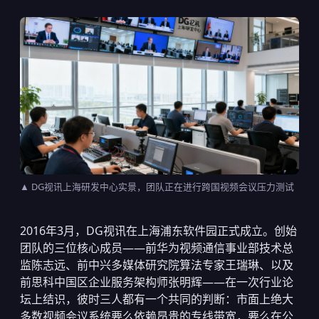
▲ DG视讯上海研发中心实景，团队正在进行跨国视频会议压力测试
2016年3月，DG视讯在上海浦东软件园正式成立。创始
团队的三位核心成员——前华为视频通信事业部技术总
监陈志远、前中兴多媒体研究院算法专家王瑞琳、以及
前思科中国区企业服务架构师张明辉——在一次行业论
坛上结识，彼时三人都有一个共同的判断：市面上绝大
多数视频会议系统要么依赖昂贵的专线带宽，要么在公