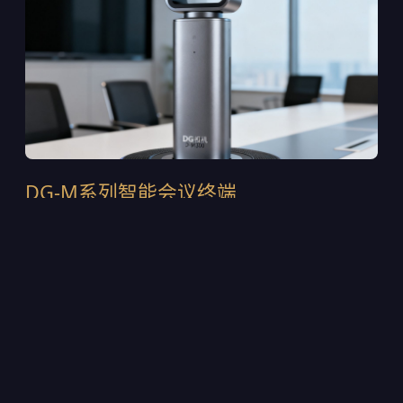
DG-M系列智能会议终端
DG-M300是2024年推出的第四代旗舰终端，采用一体
式铝合金机身设计，集成120°超广角4K摄像头与6麦克
风波束成形阵列。支持H.265/HEVC智能编码，在
1.5Mbps带宽下即可输出稳定的4K画面。内置AI声源定
位芯片，可自动追踪发言人的位置并调整取景范围。目
前该设备已部署在多家上市公司的董事会会议室中，累
计出货超过12,000台。
4K@30fps超高清采集，支持WDR宽动态逆光补偿