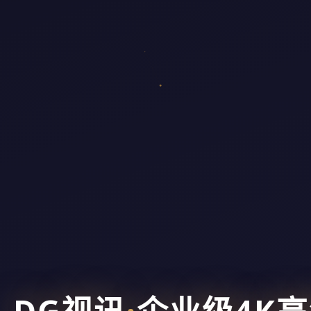
DG视讯
·
企业级4K