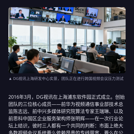
▲ DG视讯上海研发中心实景，团队正在进行跨国视频会议压力测试
2016年3月，DG视讯在上海浦东软件园正式成立。创始
团队的三位核心成员——前华为视频通信事业部技术总
监陈志远、前中兴多媒体研究院算法专家王瑞琳、以及
前思科中国区企业服务架构师张明辉——在一次行业论
坛上结识，彼时三人都有一个共同的判断：市面上绝大
多数视频会议系统要么依赖昂贵的专线带宽，要么在公