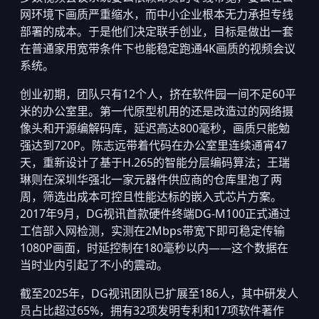
网环境下画质严重缩水，而中小企业根本无力承担专线
部署的成本。于是他们决定联手创业，目标是做出一套
在普通家用宽带条件下也能稳定跑通4K画质的视频会议
系统。
创业初期，团队只有12个人，挤在软件园一间不足60平
米的办公室里。第一代原型机用的还是改造过的网络摄
像头和开源编解码库，延迟高达800毫秒，画质只能勉
强达到720P。陈志远带着代码在办公室里连续通宵47
天，重新设计了基于H.265的智能分层编码算法；王瑞
琳则在深圳华强北一家元器件供应商的仓库里泡了两
周，筛选出成本可控且性能达标的嵌入式芯片方案。
2017年9月，DG视讯首款硬件终端DG-M100正式通过
工信部入网检测，实测在2Mbps带宽下即可稳定传输
1080P画面，时延控制在180毫秒以内——这个数据在
当时业内引起了不小的震动。
截至2025年，DG视讯团队已扩展至186人，其中研发人
员占比超过65%，拥有32项发明专利和17项软件著作