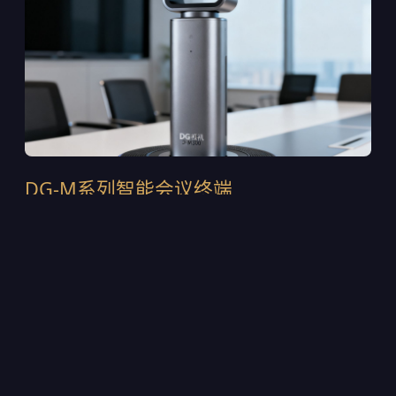
DG-M系列智能会议终端
DG-M300是2024年推出的第四代旗舰终端，采用一体
式铝合金机身设计，集成120°超广角4K摄像头与6麦克
风波束成形阵列。支持H.265/HEVC智能编码，在
1.5Mbps带宽下即可输出稳定的4K画面。内置AI声源定
位芯片，可自动追踪发言人的位置并调整取景范围。目
前该设备已部署在多家上市公司的董事会会议室中，累
计出货超过12,000台。
4K@30fps超高清采集，支持WDR宽动态逆光补偿