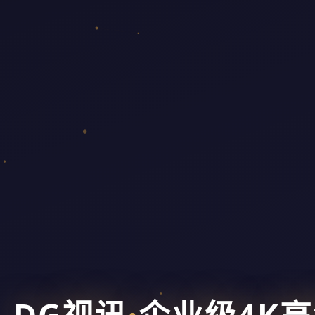
DG视讯
·
企业级4K